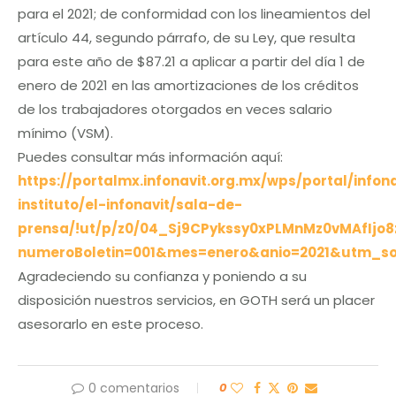
para el 2021; de conformidad con los lineamientos del
artículo 44, segundo párrafo, de su Ley, que resulta
para este año de $87.21 a aplicar a partir del día 1 de
enero de 2021 en las amortizaciones de los créditos
de los trabajadores otorgados en veces salario
mínimo (VSM).
Puedes consultar más información aquí:
https://portalmx.infonavit.org.mx/wps/portal/infon
instituto/el-infonavit/sala-de-
prensa/!ut/p/z0/04_Sj9CPykssy0xPLMnMz0vMAfIj
numeroBoletin=001&mes=enero&anio=2021&utm_s
Agradeciendo su confianza y poniendo a su
disposición nuestros servicios, en GOTH será un placer
asesorarlo en este proceso.
0 comentarios
0