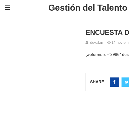
Gestión del Talent
ENCUESTA D
devalan
14 noviem
[wpforms id=”2986″ desc
SHARE