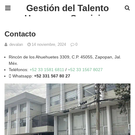
Gestión del Talento
Humano y Servicios
Financieros en México |
Contacto
GOTH
devalan
14 noviembre, 2024
0
Rincón de los Ahuehuetes 3309, C.P. 45055, Zapopan, Jal.
Méx.
Teléfonos:
+52 33 1581 6811
/
+52 33 1567 8027
Whatsapp:
+52 331 567 80 27