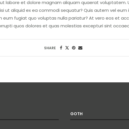
ut labore et dolore magnam aliquam quaerat voluptatem. U
nisi ut aliquid ex ea commodi sequatur? Quis autem vel eum i
rem eum fugiat quo voluptas nulla pariatur? At vero eos et a
orrupti quos dolores et quas molestias excepturi sint occaec
SHARE
GOTH