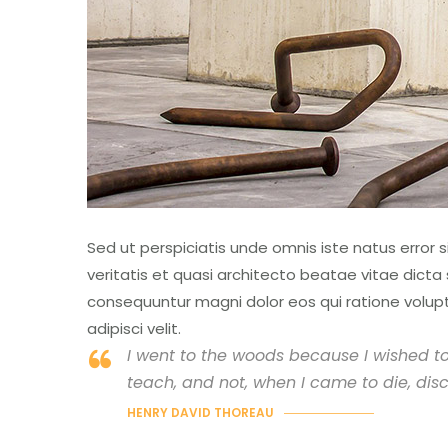
Sed ut perspiciatis unde omnis iste natus erro
veritatis et quasi architecto beatae vitae dicta
consequuntur magni dolor eos qui ratione volup
adipisci velit.
I went to the woods because I wished to li
teach, and not, when I came to die, disc
HENRY DAVID THOREAU