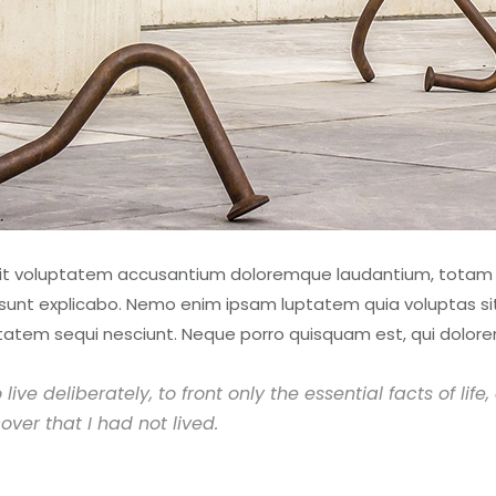
r sit voluptatem accusantium doloremque laudantium, totam 
 sunt explicabo. Nemo enim ipsam luptatem quia voluptas sit
tatem sequi nesciunt. Neque porro quisquam est, qui dolore
ve deliberately, to front only the essential facts of life,
over that I had not lived.